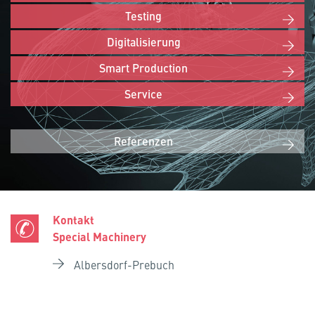
Testing
Digitalisierung
Smart Production
Service
Referenzen
Kontakt
Special Machinery
Albersdorf-Prebuch