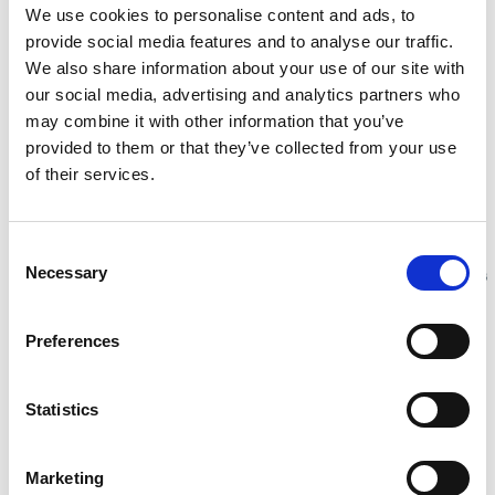
We use cookies to personalise content and ads, to
Wenn es um die Entwicklung und den Bau von
provide social media features and to analyse our traffic.
Sondermaschinen geht, gehört unser Geschäftsbereich
We also share information about your use of our site with
Special Machinery zu den gefragten Anbietern, die
our social media, advertising and analytics partners who
schlüsselfertige Lösungen aus einer Hand liefern.
may combine it with other information that you’ve
Spannende Kunden und Projekte sind hier also an der
provided to them or that they’ve collected from your use
Tagesordnung – ebenso wie zahlreiche Benefits für unsere
of their services.
Mitarbeiter*.
Consent
Necessary
Selection
Preferences
Statistics
Marketing