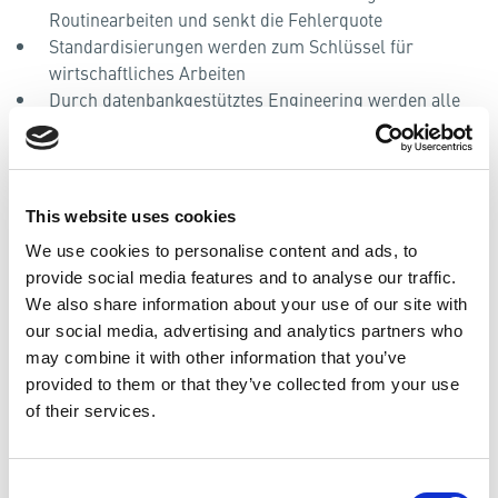
Routinearbeiten und senkt die Fehlerquote
Standardisierungen werden zum Schlüssel für
wirtschaftliches Arbeiten
Durch datenbankgestütztes Engineering werden alle
Fakultäten integriert. Dadurch sinkt der
Schnittstellenaufwand, die Durchlaufzeit wird reduziert
und der Informationsmehrwert erhöht.
This website uses cookies
We use cookies to personalise content and ads, to
Standardisierung
provide social media features and to analyse our traffic.
We also share information about your use of our site with
EPLAN
our social media, advertising and analytics partners who
may combine it with other information that you’ve
RUPLAN
provided to them or that they’ve collected from your use
COMOS
of their services.
Consent