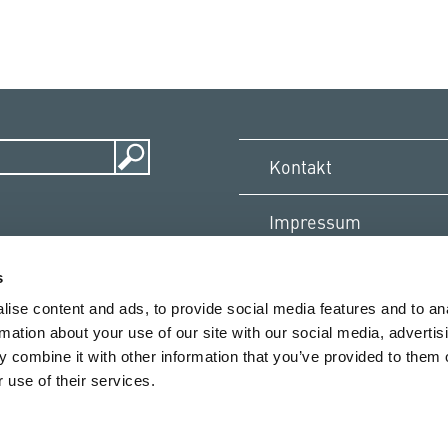
Kontakt
Impressum
rtifikate
s
eamviewer
ise content and ads, to provide social media features and to an
rmation about your use of our site with our social media, advertis
 combine it with other information that you’ve provided to them o
 use of their services.
wir im Text die männliche
© SCIO Automation GmbH · Dü
usführungen gleichermaßen