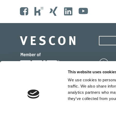
Ze
This website uses cookie
T
We use cookies to personal
traffic. We also share info
analytics partners who may
they’ve collected from your
* Aus Gründen der leichteren Lesbarkeit verwenden 
Sprachform. Selbstverständlich gelten sämtliche A