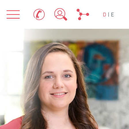
D
|
E