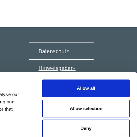
Datenschutz
Hinweisgeber-
Portal
Allow all
Sitemap
alyse our
ing and
Allow selection
r that
rkheimer Straße 130 · 67227 Frankenthal
Deny