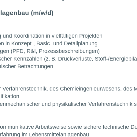
nlagenbau (m/w/d)
und Koordination in vielfältigen Projekten
 in Konzept‑, Basic‑ und Detailplanung
lagen (PFD, R&I, Prozessbeschreibungen)
her Kennzahlen (z. B. Druckverluste, Stoff‑/Energiebil
nischer Betrachtungen
 Verfahrenstechnik, des Chemieingenieurwesens, des 
fikation
genmechanischer und physikalischer Verfahrenstechnik
d kommunikative Arbeitsweise sowie sichere technische 
rfahrung im Lebensmittelanlagenbau