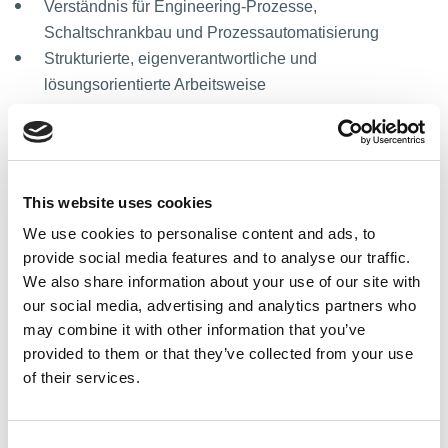
Verständnis für Engineering-Prozesse,
Schaltschrankbau und Prozessautomatisierung
Strukturierte, eigenverantwortliche und
lösungsorientierte Arbeitsweise
Kommunikationsstärke, Durchsetzungsvermögen,
Kunden- und Dienstleistungsorientierung
sowie sicheres Auftreten gegenüber Kunden
This website uses cookies
Das erwartet Dich:
We use cookies to personalise content and ads, to
Entwicklungsmöglichkeiten innerhalb des Konzerns
provide social media features and to analyse our traffic.
Unbefristeter Arbeitsvertrag
We also share information about your use of our site with
30 Tage Urlaub
our social media, advertising and analytics partners who
Flexible Arbeitszeiten und großer Handlungsspielraum
may combine it with other information that you’ve
Individuelle Förderung und Weiterbildung
provided to them or that they’ve collected from your use
Kurze Entscheidungswege, flache
of their services.
Organisationsstruktur
Job-Rad
Betriebliche Altersvorsorge
Consent