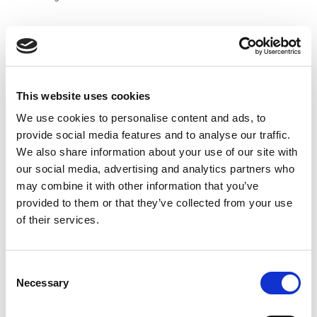
Wir wünschen uns:
Umfangreiche Erfahrungen im Umgang mit
automatisierten Systemen
This website uses cookies
Sehr gute SPS-Programmierkenntnisse (bevorzugt
Siemens TIA-Portal, S7, WinCC, PCS7)
We use cookies to personalise content and ads, to
Reisebereitschaft ist ebenso vorhanden wie sicherer
provide social media features and to analyse our traffic.
Umgang mit der englischen Sprache
We also share information about your use of our site with
Eine hohe Dienstleistungsmentalität im Umgang mit
our social media, advertising and analytics partners who
Kunden sowie die Fähigkeit zu selbständigem Arbeiten
may combine it with other information that you’ve
im Team
provided to them or that they’ve collected from your use
Führerschein und Reisebereitschaft
of their services.
Wir bieten Ihnen viel. Auch neben
Consent
dem Job.
Necessary
Selection
Bei uns erwarten Sie nicht nur ein attraktives Gehalt und