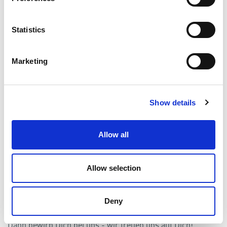
Firmenhandy und Option auf Firmenwagen
mit privater
Nutzung
oder Bahncard
Corporate Benefit
Statistics
Mobiles Arbeiten
WellHub
- Fitnessprogramm
Marketing
Angenehme Arbeitsatmosphäre, offener und
respektvoller Umgang im Tea
m
Arbeitsort:
Frankenthal (Pfalz)
Show details
Umfang:
Vollzeit, unbefristet
Allow all
Beginn:
ab sofort
Allow selection
Weitere Informationen zu VESCON findest Du
unter
www.vescon.com
. Falls Du darüber hinaus Fragen zu
dieser Stellenanzeige hast, steht Dir
Katharina Schmitt
Deny
gerne zur Verfügung. Haben wir Dein Interesse geweckt?
Dann bewirb Dich bei uns - wir freuen uns auf Dich!